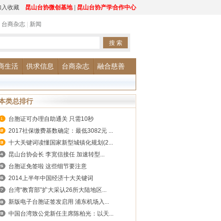
加入收藏
昆山台协微创基地
|
昆山台协产学合作中心
|
台商杂志
|
新闻
商生活
供求信息
台商杂志
融合慈善
本类总排行
台胞证可办理自助通关 只需10秒
2017社保缴费基数确定：最低3082元 ...
十大关键词读懂国家新型城镇化规划(2...
昆山台协会长 李宽信接任 加速转型...
台胞证免签啦 这些细节要注意
2014上半年中国经济十大关键词
台湾“教育部”扩大采认26所大陆地区...
新版电子台胞证签发启用 浦东机场入...
中国台湾致公党新任主席陈柏光：以天...