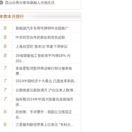
昆山台商台眷加速融入当地生活
本类本月排行
9
新能源汽车专用号牌明年全国推广
8
中非经贸合作的新征程宣告起航
8
上海自贸区“基本法”草案下周审议
8
26省调最低工资标准平均增18% 与
201...
7
发改委取消暂停商业银行部分服务收
费...
7
2014中国经济十大看点 凸显改革和风...
7
台胞免签注新政满月 沪台往来人数增...
7
福布斯2014年中国大陆最佳县级城市
排...
6
药价降、手术费升：我国公立医院正
在...
6
三星被判赔偿苹果上亿美元 "专利大...