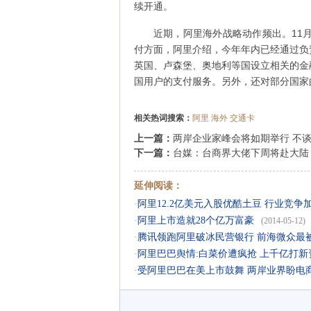
续开通。
近期，阿里海外战略动作频出。11
付方面，阿里介绍，今年年内已经通过负
英国、卢森堡、奥地利等国设立相关的金
国用户的支付服务。另外，还对部分国家
相关热词搜索：
阿里
海外
交通卡
上一篇：
两岸企业家峰会将如期举行 不
下一篇：
台媒：台商界大佬下周将赴大陆
延伸阅读：
·
阿里12.2亿美元入股优酷土豆 行业竞争
·
阿里上市造就28个亿万富豪
(2014-05-12)
·
腾讯领跑阿里破冰民营银行 前海微众最
·
阿里巴巴舆情:白菜价遭疯抢 上千亿打
·
受阿里巴巴在美上市鼓舞 两岸业界盼电