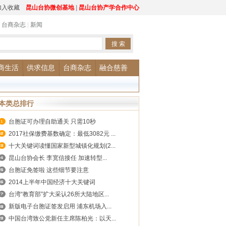
加入收藏
昆山台协微创基地
|
昆山台协产学合作中心
|
台商杂志
|
新闻
商生活
供求信息
台商杂志
融合慈善
本类总排行
台胞证可办理自助通关 只需10秒
2017社保缴费基数确定：最低3082元 ...
十大关键词读懂国家新型城镇化规划(2...
昆山台协会长 李宽信接任 加速转型...
台胞证免签啦 这些细节要注意
2014上半年中国经济十大关键词
台湾“教育部”扩大采认26所大陆地区...
新版电子台胞证签发启用 浦东机场入...
中国台湾致公党新任主席陈柏光：以天...