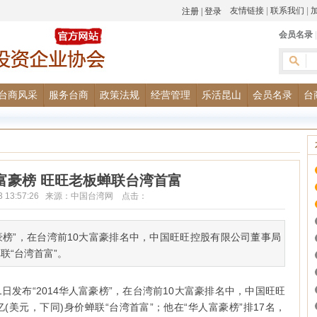
友情链接
|
联系我们
|
会员名录
台商风采
服务台商
政策法规
经营管理
乐活昆山
会员名录
台
富豪榜 旺旺老板蝉联台湾首富
-23 13:57:26 来源：中国台湾网 点击：
富豪榜”，在台湾前10大富豪排名中，中国旺旺控股有限公司董事局
联“台湾首富”。
日发布“2014华人富豪榜”，在台湾前10大富豪排名中，中国旺旺
(美元，下同)身价蝉联“台湾首富”；他在“华人富豪榜”排17名，