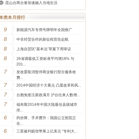
昆山台商台眷加速融入当地生活
本类本月排行
9
新能源汽车专用号牌明年全国推广
8
中非经贸合作的新征程宣告起航
8
上海自贸区“基本法”草案下周审议
8
26省调最低工资标准平均增18% 与
201...
7
发改委取消暂停商业银行部分服务收
费...
7
2014中国经济十大看点 凸显改革和风...
7
台胞免签注新政满月 沪台往来人数增...
7
福布斯2014年中国大陆最佳县级城市
排...
6
药价降、手术费升：我国公立医院正
在...
6
三星被判赔偿苹果上亿美元 "专利大...