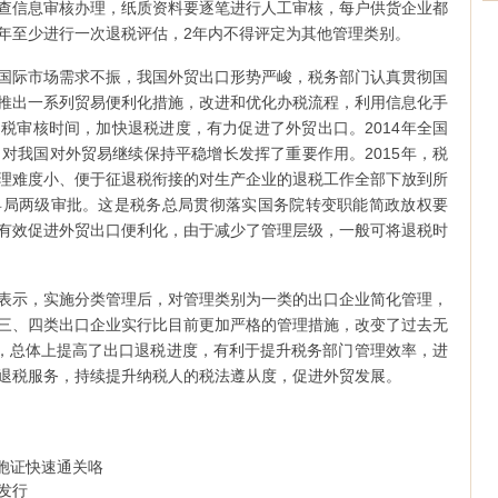
查信息审核办理，纸质资料要逐笔进行人工审核，每户供货企业都
年至少进行一次退税评估，2年内不得评定为其他管理类别。
国际市场需求不振，我国外贸出口形势严峻，税务部门认真贯彻国
推出一系列贸易便利化措施，改进和优化办税流程，利用信息化手
税审核时间，加快退税进度，有力促进了外贸出口。2014年全国
%，对我国对外贸易继续保持平稳增长发挥了重要作用。2015年，税
理难度小、便于征退税衔接的对生产企业的退税工作全部下放到所
县局两级审批。这是税务总局贯彻落实国务院转变职能简政放权要
有效促进外贸出口便利化，由于减少了管理层级，一般可将退税时
表示，实施分类管理后，对管理类别为一类的出口企业简化管理，
三、四类出口企业实行比目前更加严格的管理措施，改变了过去无
端，总体上提高了出口退税进度，有利于提升税务部门管理效率，进
退税服务，持续提升纳税人的税法遵从度，促进外贸发展。
台胞证快速通关咯
发行