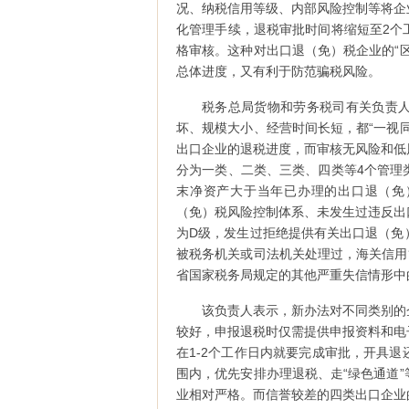
况、纳税信用等级、内部风险控制等将企
化管理手续，退税审批时间将缩短至2个
格审核。这种对出口退（免）税企业的“
总体进度，又有利于防范骗税风险。
税务总局货物和劳务税司有关负责
坏、规模大小、经营时间长短，都“一视
出口企业的退税进度，而审核无风险和低
分为一类、二类、三类、四类等4个管理
末净资产大于当年已办理的出口退（免
（免）税风险控制体系、未发生过违反出
为D级，发生过拒绝提供有关出口退（免
被税务机关或司法机关处理过，海关信用
省国家税务局规定的其他严重失信情形中
该负责人表示，新办法对不同类别的
较好，申报退税时仅需提供申报资料和电
在1-2个工作日内就要完成审批，开具
围内，优先安排办理退税、走“绿色通道
业相对严格。而信誉较差的四类出口企业