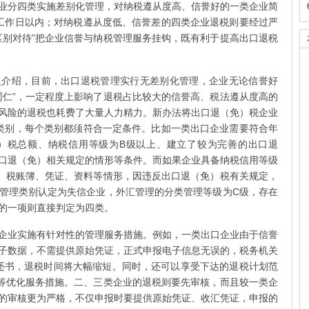
业分四类实施差别化管理，对纳税遵从度高、信誉好的一类企业简
工作日以内；对纳税遵从度低、信誉差的四类企业退税则要经过严
区别对待”把企业信誉与纳税管理服务挂钩，既有利于提高出口退税
人介绍，目前，出口退税管理实行无差别化管理，企业无论信誉好
同仁”，一定程度上影响了退税占比较大的信誉高、税法遵从度高的
风险的退税也耗费了大量人力精力。新办法将出口退（免）税企业
类别，每个类别都须符合一定条件。比如一类出口企业需要符合年
）税总额、纳税信用等级为B级以上、建立了较为完善的出口退
口退（免）相关规定的情形等条件。而如果企业具备纳税信用等级
）税账簿、凭证、资料等情形，因违反出口退（免）税有关规定，
管理类别认定为失信企业，外汇管理的分类管理等级为C级，存在
的一项则直接判定为四类。
企业实施有针对性的管理服务措施。例如，一类出口企业由于信誉
子数据，不需提供原始凭证，正式申报电子信息无误的，税务机关
退还书，退税时间将大幅缩短。同时，还可以享受下达的退税计划范
”等优化服务措施。二、三类企业的退税则要先审核，而且较一类企
的审核更为严格，不仅申报时要提供原始凭证、收汇凭证，申报的