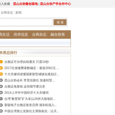
加入收藏
昆山台协微创基地
|
昆山台协产学合作中心
|
台商杂志
|
新闻
商生活
供求信息
台商杂志
融合慈善
本类总排行
台胞证可办理自助通关 只需10秒
2017社保缴费基数确定：最低3082元 ...
十大关键词读懂国家新型城镇化规划(2...
昆山台协会长 李宽信接任 加速转型...
台胞证免签啦 这些细节要注意
2014上半年中国经济十大关键词
台湾“教育部”扩大采认26所大陆地区...
新版电子台胞证签发启用 浦东机场入...
中国台湾致公党新任主席陈柏光：以天...