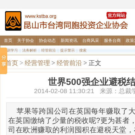
首页
关于协会
协会动态
新闻资讯
台商风采
服务台商
政策
培训学习
|
法务解析
|
经管前沿
|
提示警示
|
搜索
首页
>
经营管理
>
经管前沿
> 正文
世界500强企业避税
2014-02-08 11:30:21 来源
苹果等跨国公司在英国每年赚取了
在英国缴纳了少量的税收呢?更为甚者
司在欧洲赚取的利润囤积在避税天堂，