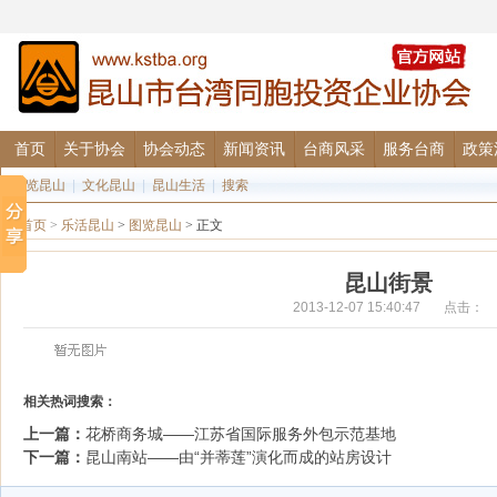
首页
关于协会
协会动态
新闻资讯
台商风采
服务台商
政策
图览昆山
|
文化昆山
|
昆山生活
|
搜索
首页
>
乐活昆山
>
图览昆山
> 正文
昆山街景
2013-12-07 15:40:47 点击：
相关热词搜索：
上一篇：
花桥商务城——江苏省国际服务外包示范基地
下一篇：
昆山南站——由“并蒂莲”演化而成的站房设计