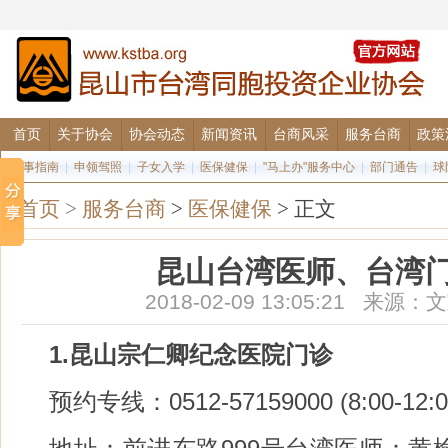
首页
关于协会
协会动态
新闻资讯
台商风采
服务台商
政策
办事指南
|
申领驾照
|
子女入学
|
医保健保
|
"马上办"服务中心
|
部门通告
|
球
首页
>
服务台商
>
医保健保
> 正文
昆山台湾医师、台湾
2018-02-09 13:05:21 来
1.昆山宗仁卿纪念医院门诊
预约专线：0512-57159000 (8:00-12:00 