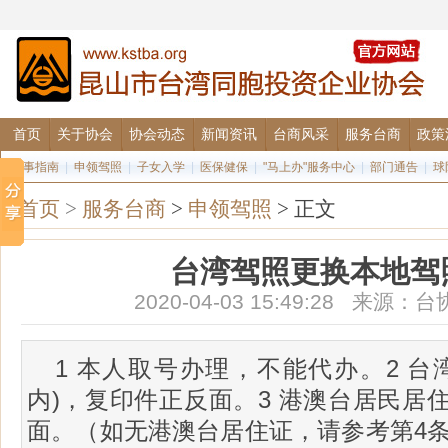
首页
关于协会
协会动态
新闻资讯
台商风采
服务台商
政策
办事指南
|
申领驾照
|
子女入学
|
医保健保
|
"马上办"服务中心
|
部门通告
|
球
首页
>
服务台商
>
申领驾照
> 正文
台湾驾照更换本地驾
2020-04-03 15:49:28 来
1 本人取号办理，不能代办。2 台
内)，复印件正反面。3 港澳台居民居
面。（如无港澳台居住证，请参考第4条