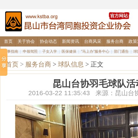
首页
关于协会
协会动态
新闻资讯
台商风采
服务台商
政策
办事指南
|
申领驾照
|
子女入学
|
医保健保
|
"马上办"服务中心
|
部门通告
|
球
首页
>
服务台商
>
球队信息
> 正文
昆山台协羽毛球队活
2016-03-22 11:35:43 来源：