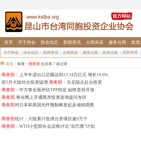
首页
关于协会
协会动态
新闻资讯
台商风采
服务台商
政策
关于协会
|
协会动态
|
新闻资讯
|
台商风采
|
服务台商
|
政策法规
|
经营管理
首页
>
标签：
商务部
总共有 7 条记录
·
商务部
：上半年进出口总额达到13.14万亿元 增长19.6%
·
前5月大陆对台投资猛增
商务部
：乐见陆企赴台投资
·
商务部
：中方将全面评估TPP协定 始终坚持开放
·
商务部
:将在网上开通两岸投资咨询提问专区
·
商务部
对日本和美国光纤预制棒发起反倾销调查
·
商务部
统计：大陆累计批准台资项目逾9万个
·
商务部
：WTO小型部长会议将讨论“后巴厘”计划