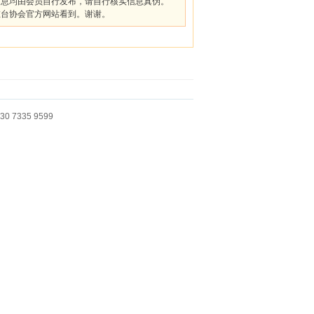
信息均由会员自行发布，请自行核实信息真伪。
在台协会官方网站看到。谢谢。
 7335 9599