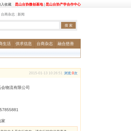
加入收藏
昆山台协微创基地
|
昆山台协产学合作中心
|
台商杂志
|
新闻
商生活
供求信息
台商杂志
融合慈善
2015-01-13 10:26:51
浏览:
0
次
高会物流有限公司
-57855881
陆家