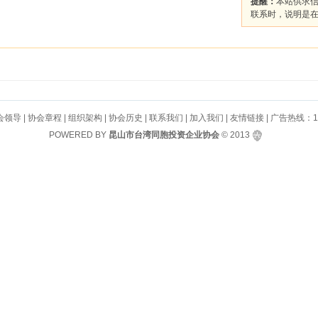
提醒：
本站供求
联系时，说明是
会领导
|
协会章程
|
组织架构
|
协会历史
|
联系我们
|
加入我们
|
友情链接
| 广告热线：130
POWERED BY
昆山市台湾同胞投资企业协会
© 2013