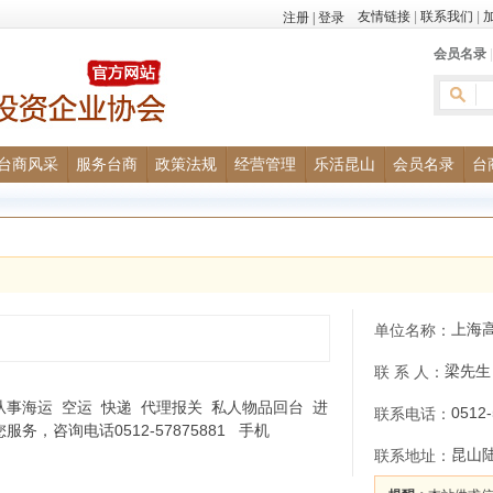
友情链接
|
联系我们
|
会员名录
台商风采
服务台商
政策法规
经营管理
乐活昆山
会员名录
台
上海
单位名称：
梁先生
联 系 人：
事海运 空运 快递 代理报关 私人物品回台 进
0512
联系电话：
，咨询电话0512-57875881 手机
昆山
联系地址：