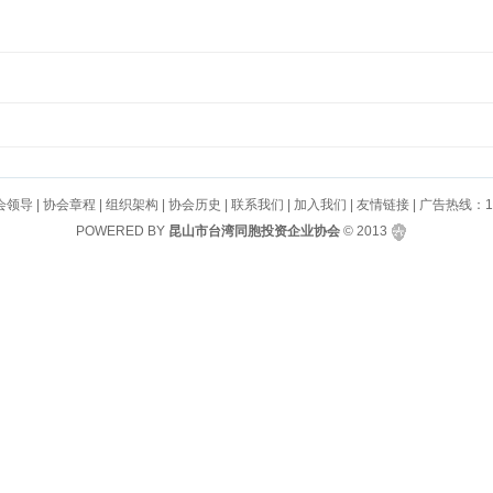
会领导
|
协会章程
|
组织架构
|
协会历史
|
联系我们
|
加入我们
|
友情链接
| 广告热线：130
POWERED BY
昆山市台湾同胞投资企业协会
© 2013