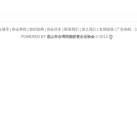
会领导
|
协会章程
|
组织架构
|
协会历史
|
联系我们
|
加入我们
|
友情链接
| 广告热线：130
POWERED BY
昆山市台湾同胞投资企业协会
© 2013