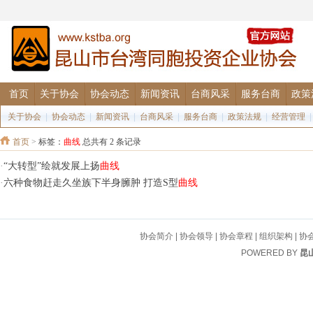
首页
关于协会
协会动态
新闻资讯
台商风采
服务台商
政策
关于协会
|
协会动态
|
新闻资讯
|
台商风采
|
服务台商
|
政策法规
|
经营管理
首页
>
标签：
曲线
总共有 2 条记录
·
“大转型”绘就发展上扬
曲线
·
六种食物赶走久坐族下半身臃肿 打造S型
曲线
协会简介
|
协会领导
|
协会章程
|
组织架构
|
协
POWERED BY
昆