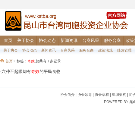
首页
关于协会
协会动态
新闻资讯
台商风采
服务台商
政策
关于协会
|
协会动态
|
新闻资讯
|
台商风采
|
服务台商
|
政策法规
|
经营管理
首页
>
标签：
奇效
总共有 1 条记录
·
六种不起眼却有
奇效
的平民食物
协会简介
|
协会领导
|
协会章程
|
组织架构
|
协
POWERED BY
昆