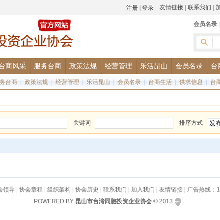
友情链接
|
联系我们
|
会员名录
台商风采
服务台商
政策法规
经营管理
乐活昆山
会员名录
台
务台商
|
政策法规
|
经营管理
|
乐活昆山
|
会员名录
|
台商生活
|
供求信息
|
台
关键词
排序方式
会领导
|
协会章程
|
组织架构
|
协会历史
|
联系我们
|
加入我们
|
友情链接
| 广告热线：130
POWERED BY
昆山市台湾同胞投资企业协会
© 2013