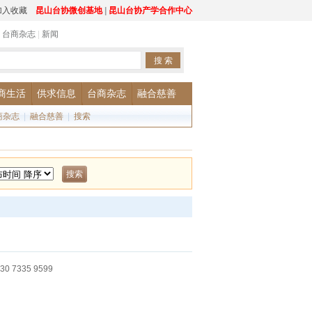
加入收藏
昆山台协微创基地
|
昆山台协产学合作中心
|
台商杂志
|
新闻
商生活
供求信息
台商杂志
融合慈善
商杂志
|
融合慈善
|
搜索
 7335 9599